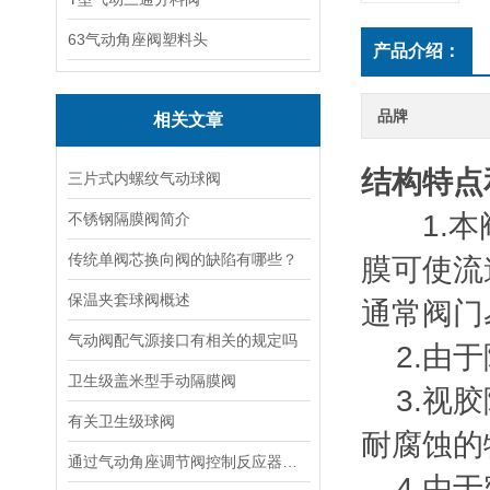
63气动角座阀塑料头
产品介绍：
品牌
相关文章
结构特点
三片式内螺纹气动球阀
1.本阀
不锈钢隔膜阀简介
传统单阀芯换向阀的缺陷有哪些？
膜可使流
保温夹套球阀概述
通常阀门
气动阀配气源接口有相关的规定吗
2.由于
卫生级盖米型手动隔膜阀
3.视胶
有关卫生级球阀
耐腐蚀的
通过气动角座调节阀控制反应器的进料速度影响化学反应的速率和产物的收率
4.由于