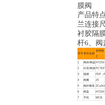
产品特
兰连接
衬胶隔
杆
6
、阀
灰铸铁
序号
零件名称
Z
1
阀体
/
阀盖
HT250
2
衬里
/
阀座
PCTE
3
隔膜
FEP（
4
阀瓣
25
5
阀杆螺母
ZCuAl
6
阀盖
HT250
7
手轮
WCB