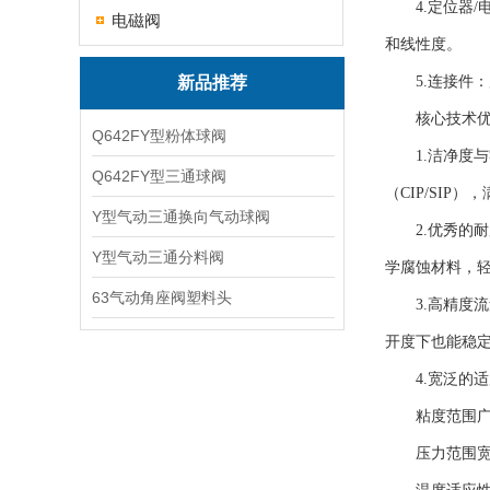
4.定位器/
电磁阀
和线性度。
新品推荐
5.连接件：用
核心技术优
Q642FY型粉体球阀
1.洁净度与
Q642FY型三通球阀
（CIP/SIP
Y型气动三通换向气动球阀
2.优秀的耐腐
Y型气动三通分料阀
学腐蚀材料，
63气动角座阀塑料头
3.高精度流
开度下也能稳
4.宽泛的适
粘度范围广：
压力范围宽：