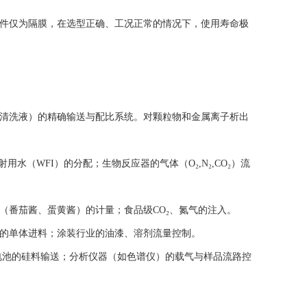
件仅为隔膜，在选型正确、工况正常的情况下，使用寿命极
刻液、清洗液）的精确输送与配比系统。对颗粒物和金属离子析出
（WFI）的分配；生物反应器的气体（O₂,N₂,CO₂）流
番茄酱、蛋黄酱）的计量；食品级CO₂、氮气的注入。
的单体进料；涂装行业的油漆、溶剂流量控制。
电池的硅料输送；分析仪器（如色谱仪）的载气与样品流路控