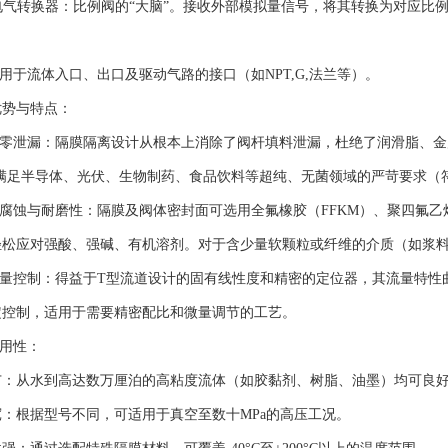
电气转换器：比例阀的“大脑”。接收外部模拟量信号，将其转换为对应比
于流体入口、出口及驱动气路的接口（如NPT,G,法兰等）。
势与特点：
零泄漏：隔膜隔离设计从根本上消除了阀杆填料泄漏，杜绝了润滑脂、金
），满足半导体、光伏、生物制药、食品饮料等超纯、无菌领域的严苛要求（符合F
蚀与耐磨性：隔膜及阀体密封面可选用全氟橡胶（FFKM）、聚四氟乙烯（
轻松应对强酸、强碱、有机溶剂。对于含少量软颗粒或纤维的介质（如浆
量控制：得益于T型流道设计的固有线性度和精密的定位器，其流量特性曲
定控制，适用于需要精密配比和微量调节的工艺。
用性：
从水到高达数万厘泊的高粘度流体（如胶黏剂、树脂、油墨）均可良好
根据型号不同，可适用于真空至数十MPa的高压工况。