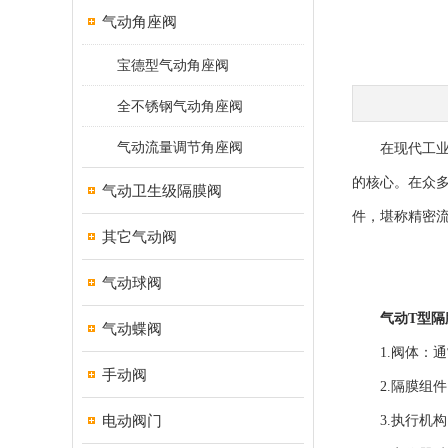
气动角座阀
宝德型气动角座阀
全不锈钢气动角座阀
气动流量调节角座阀
在现代工业自
的核心。在众
气动卫生级隔膜阀
件，堪称精密流
其它气动阀
气动球阀
气动T型隔
气动蝶阀
1.阀体：通常
手动阀
2.隔膜组件
电动阀门
3.执行机构