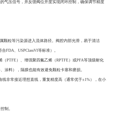
例的气压信号，并反馈阀位开度实现闭环控制，确保调节精度
属颗粒等污染源进入流体路径。阀腔内部光滑，易于清洁
DA、USPClassVI等标准）。
PTFE）、增强聚四氟乙烯（RPTFE）或PFA等顶级耐化
料、涂料），隔膜也能有效避免颗粒卡塞和磨损。
线非常接近理想直线，重复精度高（通常优于±1%），在小
控制。