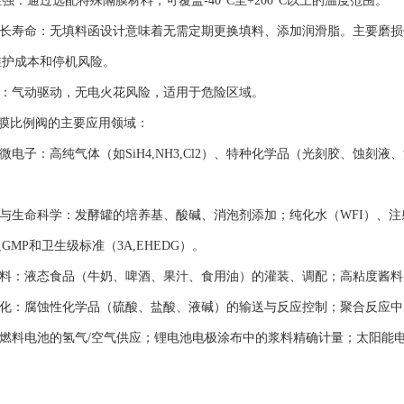
通过选配特殊隔膜材料，可覆盖-40°C至+200°C以上的温度范围。
长寿命：无填料函设计意味着无需定期更换填料、添加润滑脂。主要磨损
维护成本和停机风险。
：气动驱动，无电火花风险，适用于危险区域。
比例阀的主要应用领域：
电子：高纯气体（如SiH4,NH3,Cl2）、特种化学品（光刻胶、蚀
生命科学：发酵罐的培养基、酸碱、消泡剂添加；纯化水（WFI）、注射用水
MP和卫生级标准（3A,EHEDG）。
料：液态食品（牛奶、啤酒、果汁、食用油）的灌装、调配；高粘度酱料（
化：腐蚀性化学品（硫酸、盐酸、液碱）的输送与反应控制；聚合反应中
燃料电池的氢气/空气供应；锂电池电极涂布中的浆料精确计量；太阳能