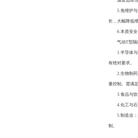
温度适应性强：
5.免维护与
长，大幅降低
6.本质安全
气动T型隔膜
1.半导体与微
有绝对要求。
2.生物制药与
量控制。需满足G
3.食品与饮
4.化工与石
5.制造业：
制。