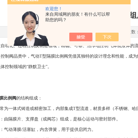
欢迎您！
气动T型隔膜比例阀的结构组
来自局域网的朋友！有什么可以帮
助您的吗？
更新时间：2026-05-24 点击次数
动化、过程控制及制造领域，精确、可靠、洁净地控制气体或液体的流
多控制阀品类中，气动T型隔膜比例阀凭借其独特的设计理念和性能，成为
体控制领域的“静默卫士”。
膜比例阀
的结构组成：
为一体式铸造或精密加工，内部集成T型流道，材质多样（不锈钢、哈氏
：由隔膜片、支撑盘（或阀芯）组成，是核心运动与密封部件。
：气动薄膜/活塞缸，内含弹簧，用于提供启闭力。