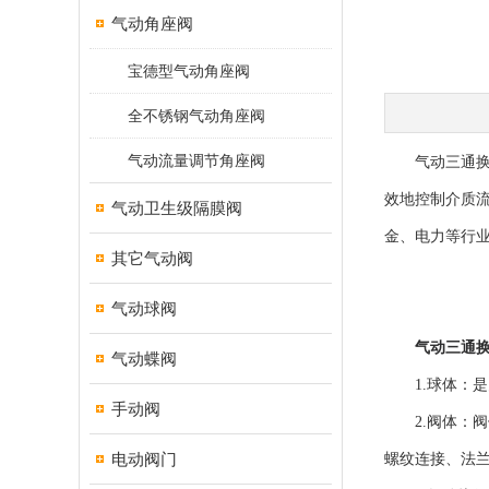
气动角座阀
宝德型气动角座阀
全不锈钢气动角座阀
气动流量调节角座阀
气动三通换向
效地控制介质
气动卫生级隔膜阀
金、电力等行
其它气动阀
气动球阀
气动三通
气动蝶阀
1.球体：是
手动阀
2.阀体：阀
电动阀门
螺纹连接、法