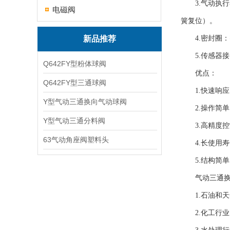
3.气动执行
电磁阀
簧复位）。
新品推荐
4.密封圈：
5.传感器接
Q642FY型粉体球阀
优点：
Q642FY型三通球阀
1.快速响应
Y型气动三通换向气动球阀
2.操作简单
Y型气动三通分料阀
3.高精度控
63气动角座阀塑料头
4.长使用寿
5.结构简单
气动三通换向
1.石油和天
2.化工行业