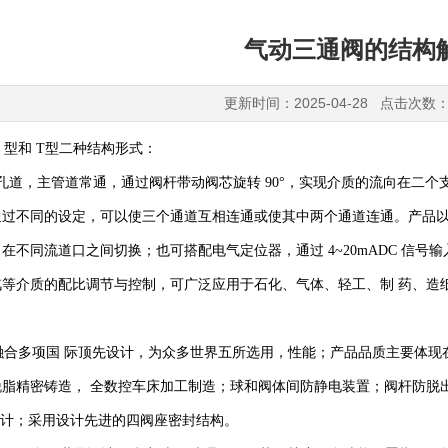
气动三通阀的结构
更新时间：2025-04-28 点击次数：
L 型和 T型二种结构形式：
道，主管道常通，通过阀杆带动阀芯旋转 90°，实现介质的流向在二个
过不同的设定，可以使三个通道互相连通或使其中两个通道连通。产品以压
在不同流道口之间切换；也可搭配电气定位器，通过 4~20mADC 信号
汽等介质的配比调节与控制，可广泛应用于石化、气体、轻工、制 药、造
合多项国 际顶先设计，为众多世界五所选用，性能；产品品质主要体现
脂精密铸造， 全数控车床加工制造；球和阀体间防静电装置；阀杆防脱
平台设计；采用设计先进的四阀座密封结构。