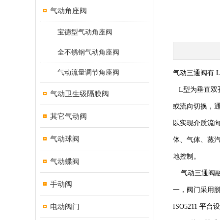
气动角座阀
宝德型气动角座阀
全不锈钢气动角座阀
气动流量调节角座阀
气动三通阀有 
L型为垂直双孔
气动卫生级隔膜阀
或流向切换，通
其它气动阀
以实现介质流向
气动球阀
体、气体、蒸
地控制。
气动蝶阀
气动三通阀融
手动阀
一，阀门采用脱
电动阀门
ISO5211 