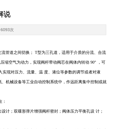
解说
6093次
支流管道之间切换； T型为三孔道，适用于介质的分流、合流
缩空气为动力，实现阀杆带动阀芯在阀体内转动 90° ，可
输入实现对压力、流量、温 度、液位等参数的调节或者对液
纸、机械设备等工业自动控制系统中，作远距离集中控制或就
在：
出设计；双碟形弹片增强阀杆密封；阀体压力平衡孔设 计；