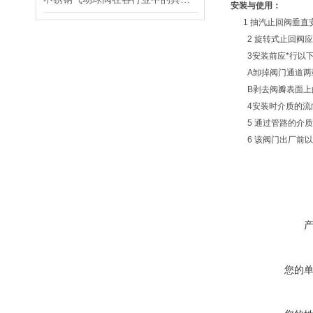
安装与使用：
1 抽汽止回阀垂直
2 旋转式止回阀应
3安装前应*行以下
A卸掉阀门通道两端
B剥去阀瓣表面上的
4安装时介质的流
5 通过管路的介质
6 该阀门出厂前以
您的