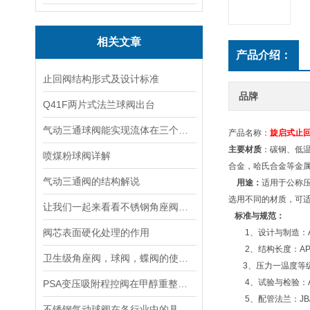
相关文章
产品介绍：
止回阀结构形式及设计标准
品牌
Q41F两片式法兰球阀出台
气动三通球阀能实现流体在三个方向上的流动
产品名称：
旋启式止
主要材质
：碳钢、低温钢
喷煤粉球阀详解
合金，哈氏合金等金
气动三通阀的结构解说
用途：
适用于公称压力
选用不同的材质，可
让我们一起来看看不锈钢角座阀的结构特点
标准与规范：
阀芯表面硬化处理的作用
1、设计与制造：API5
2、结构长度：API594
卫生级角座阀，球阀，蝶阀的使用区分
3、压力一温度等级：SNS
4、试验与检验：API5
PSA变压吸附程控阀在甲醇重整制氢装置中如何检修
5、配管法兰：JB/T74~9
不锈钢气动球阀在各行业中的具体应用分享