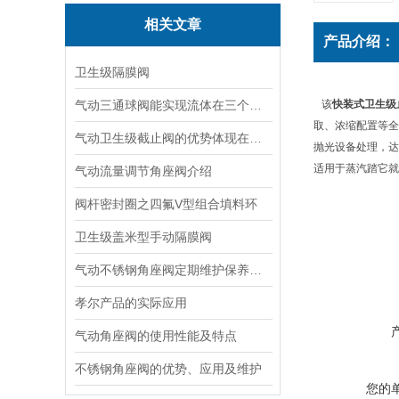
相关文章
产品介绍：
卫生级隔膜阀
气动三通球阀能实现流体在三个方向上的流动
该
快装式卫生级
取、浓缩配置等全
气动卫生级截止阀的优势体现在哪些方面？
抛光设备处理，达
适用于蒸汽踏它就地
气动流量调节角座阀介绍
阀杆密封圈之四氟V型组合填料环
卫生级盖米型手动隔膜阀
气动不锈钢角座阀定期维护保养方法的指导
孝尔产品的实际应用
气动角座阀的使用性能及特点
不锈钢角座阀的优势、应用及维护
您的