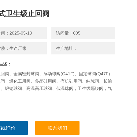
式卫生级止回阀
：2025-05-19
访问量：605
性质：生产厂家
生产地址：
描述：
回阀、金属密封球阀、浮动球阀(Q41F)、固定球阀(Q47F)、
球阀；煤化工用阀、多晶硅用阀、有机硅用阀、纯碱阀、长输
阀、锻钢球阀、高温高压球阀、低温球阀，卫生级隔膜阀，气
..
在线询价
联系我们