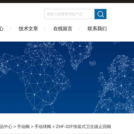
心
技术文章
在线留言
联系我们
品中心
>
手动阀
>
手动球阀
> ZHF-02F快装式卫生级止回阀