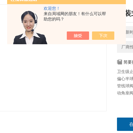
欢迎您！
快装
来自局域网的朋友！有什么可以帮
助您的吗？
更新时间
厂商
简要
卫生级止
偏心半
管线球
动角座阀.