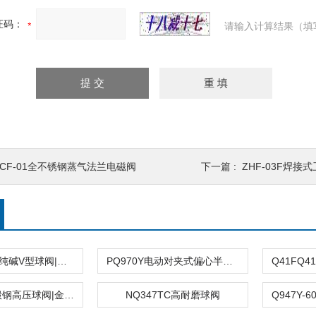
证码：
请输入计算结果（填
DCF-01全不锈钢蒸气法兰电磁阀
下一篇 :
ZHF-03F焊接
QV647Y气动纯碱V型球阀|固定球阀|法兰球阀
PQ970Y电动对夹式偏心半球阀|电厂阀
Q941Y电动锻钢高压球阀|金属硬密封球阀
NQ347TC高耐磨球阀