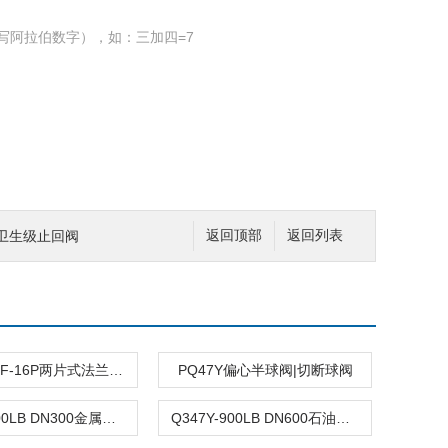
写阿拉伯数字），如：三加四=7
式卫生级止回阀
返回顶部
返回列表
Q41FQ41F-16P两片式法兰球阀
PQ47Y偏心半球阀|切断球阀
Q947Y-600LB DN300金属硬密封固定球阀|美标球阀
Q347Y-900LB DN600石油和天然气管线球阀|锻钢球阀