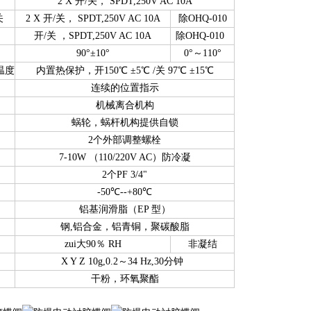
2 X 开/关， SPDT,250V AC 10A
关
2 X 开/关， SPDT,250V AC 10A
除OHQ-010
开/关 ，SPDT,250V AC 10A
除OHQ-010
90°±10°
0°～110°
温度
内置热保护，开150℃ ±5℃ /关 97℃ ±15℃
连续的位置指示
机械离合机构
蜗轮，蜗杆机构提供自锁
2个外部调整螺栓
7-10W （110/220V AC）防冷凝
2个PF 3/4"
-50℃--+80℃
铝基润滑脂（EP 型）
钢,铝合金，铝青铜，聚碳酸脂
zui大90％ RH
非凝结
X Y Z 10g,0.2～34 Hz,30分钟
干粉，环氧聚酯