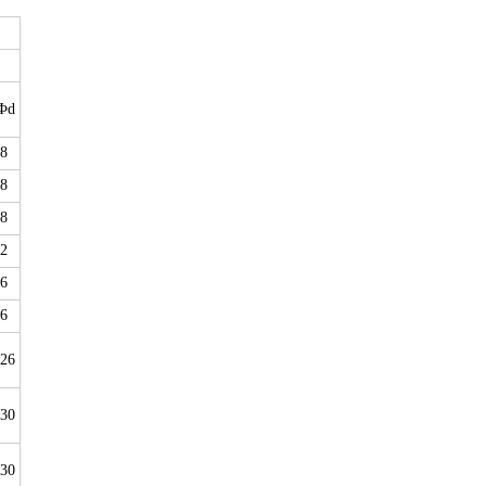
Фd
18
18
18
22
26
26
-26
-30
-30