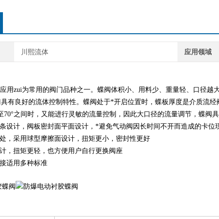
川熙流体
应用领域
应用zui为常用的阀门品种之一。蝶阀体积小、用料少、重量轻、口径越
门具有良好的流体控制特性。蝶阀处于*开启位置时，蝶板厚度是介质流经
°至70°之间时，又能进行灵敏的流量控制，因此大口径的流量调节，蝶
线条设计，阀板密封面平面设计，*避免气动阀因长时间不开而造成的卡位
孔处，采用球型摩擦面设计，扭矩更小，密封性更好
设计，扭矩更轻，也方便用户自行更换阀座
连接适用多种标准