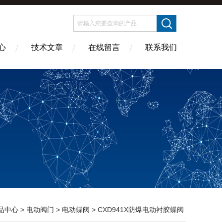
心
技术文章
在线留言
联系我们
品中心
>
电动阀门
>
电动蝶阀
> CXD941X防爆电动衬胶蝶阀