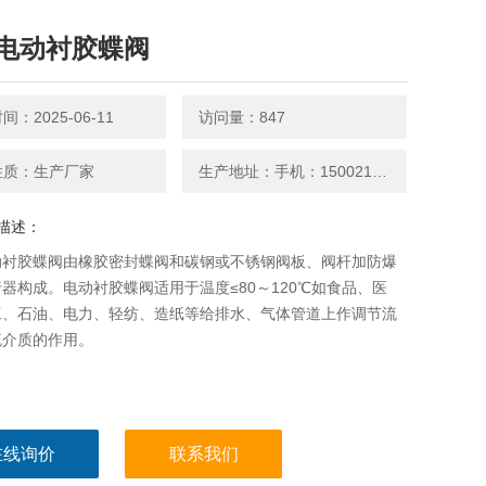
电动衬胶蝶阀
：2025-06-11
访问量：847
性质：生产厂家
生产地址：手机：15002126659
描述：
动衬胶蝶阀由橡胶密封蝶阀和碳钢或不锈钢阀板、阀杆加防爆
器构成。电动衬胶蝶阀适用于温度≤80～120℃如食品、医
工、石油、电力、轻纺、造纸等给排水、气体管道上作调节流
流介质的作用。
在线询价
联系我们