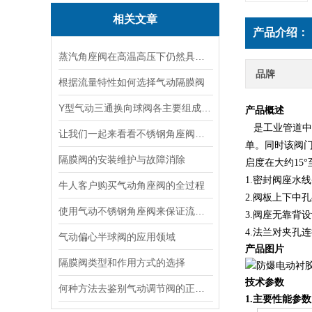
相关文章
产品介绍：
蒸汽角座阀在高温高压下仍然具有良好的密封性能
品牌
根据流量特性如何选择气动隔膜阀
Y型气动三通换向球阀各主要组成部件的功能特点分享
产品概述
是
工业管道中
让我们一起来看看不锈钢角座阀的结构特点
单。同时该阀
隔膜阀的安装维护与故障消除
启度在大约15
1.密封阀座水
牛人客户购买气动角座阀的全过程
2.阀板上下中
使用气动不锈钢角座阀来保证流体的高质量和安全性
3.阀座无靠背
4.法兰对夹孔
气动偏心半球阀的应用领域
产品图片
隔膜阀类型和作用方式的选择
技术参数
何种方法去鉴别气动调节阀的正确安装使用？
1.主要性能参数