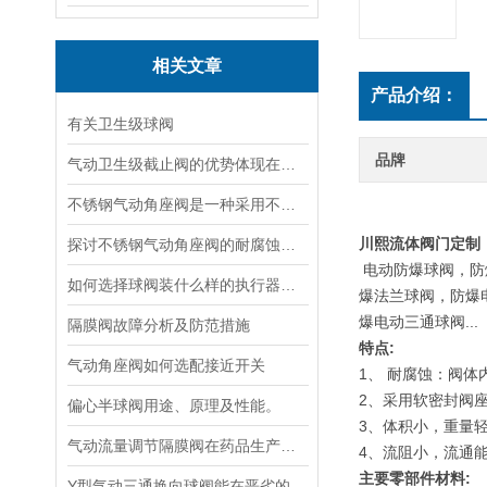
相关文章
产品介绍：
有关卫生级球阀
品牌
气动卫生级截止阀的优势体现在哪些方面？
不锈钢气动角座阀是一种采用不锈钢材质制造的气动控制阀门
川熙流体阀门定制
探讨不锈钢气动角座阀的耐腐蚀性能
电动防爆球阀，防
如何选择球阀装什么样的执行器好呢
爆法兰球阀，防爆
爆电动三通球阀...
隔膜阀故障分析及防范措施
特点:
气动角座阀如何选配接近开关
1、 耐腐蚀：阀体
2、采用软密封阀
偏心半球阀用途、原理及性能。
3、体积小，重量
气动流量调节隔膜阀在药品生产过程中的应用
4、流阻小，流通
主要零部件材料:
Y型气动三通换向球阀能在恶劣的工况条件下长期稳定运行