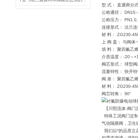
型 式： 直通两分
公称通径： DN15
公称压力： PN1.0、
连接形式： 法兰连接 J
材 料： ZG230-45
上 阀 盖： 与阀
填 料： 聚四氟乙
介质温度：-20～+1
阀芯形式： 球型阀
流量特性： 快开特
阀 座： 聚四氟乙
材 料： ZG230-45
阀芯转角： 90°
【川熙流体-阀门
特殊工况阀门定制
气动隔膜阀，卫生
我们以*的品质立
如需咨询请：或扫