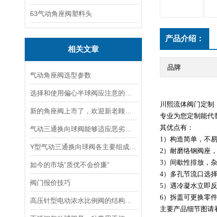
63气动角座阀塑料头
产品介绍：
相关文章
品牌
气动角座阀选型参数
选择和使用偏心半球阀应注意的事项
川熙流体阀门定制
新的角座阀上市了，欢迎新老顾客朋友来采购
专业为您定制能代
其优点有：
气动三通换向球阀能够适应恶劣工况下的流体介质
1）构造简单，不
Y型气动三通换向球阀各主要组成部件的功能特点分享
2）耐磨络钢阀座
3）间歇性排放，
如今的市场“质优不会价廉”
4）多孔节流口选
阀门报价技巧
5）遇冷凝水立即
6）拆盖可更换零
高压针型电动浓水比例阀的结构特点及优势体现
主要产品细节图请