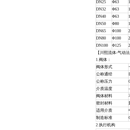
DN25
Φ63
DN32
Φ63
DN40
Φ63
DN50
Φ80
DN65
Φ100
DN80
Φ100
DN100
Φ125
【川熙流体-气动
1.阀体：
阀体形式
公称通经
公称压力
介质温度
阀体材料
密封材料
适用介质
制造标准
2.执行机构