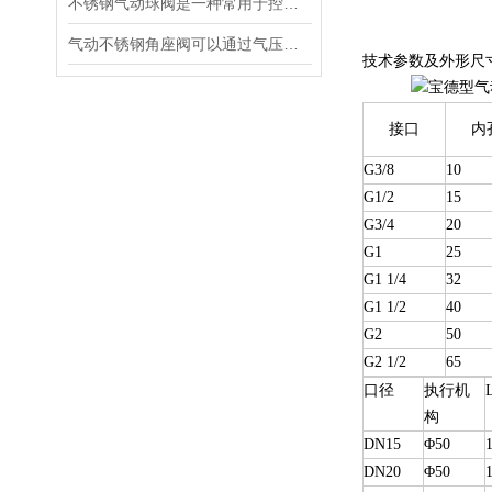
不锈钢气动球阀是一种常用于控制流体介质的阀门
气动不锈钢角座阀可以通过气压的变化来控制阀门的开启和关闭
技术参数及外形尺
接口
内
G3/8
10
G1/2
15
G3/4
20
G1
25
G1 1/4
32
G1 1/2
40
G2
50
G2 1/2
65
口径
执行机
构
DN15
Φ50
DN20
Φ50