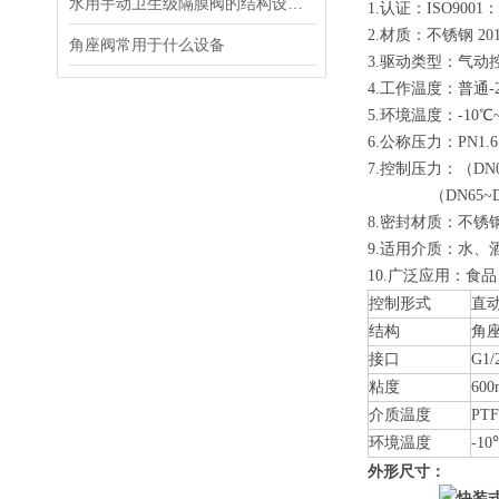
水用手动卫生级隔膜阀的结构设计特点及应用场景
1.认证：ISO9001
2.材质：不锈钢 201
角座阀常用于什么设备
3.驱动类型：气动
4.工作温度：普通-20
5.环境温度：-10℃
6.公称压力：PN1.6 
7.控制压力：（DN08~
（DN65~DN10
8.密封材质：不锈
9.适用介质：水
10.广泛应用：
控制形式
直
结构
角
接口
G1/
粘度
600
介质温度
PTF
环境温度
-1
外形尺寸：