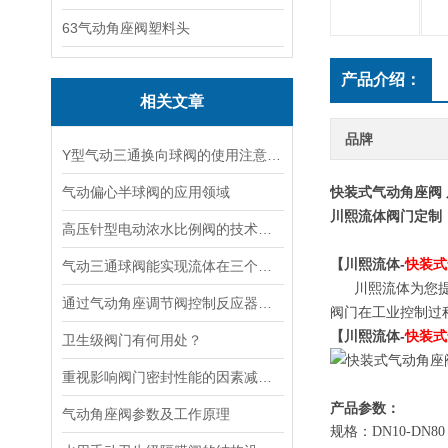
63气动角座阀塑料头
产品介绍：
相关文章
品牌
Y型气动三通换向球阀的使用注意事项
气动偏心半球阀的应用领域
快装式气动角座阀 
川熙流体阀门定制
高压针型电动浓水比例阀的技术特点及应用领域
【川熙流体-
快装式
气动三通球阀能实现流体在三个方向上的流动
川熙流体为您提供
通过气动角座调节阀控制反应器的进料速度影响化学反应的速率和产物的收率
阀门在工业控制过程
【川熙流体-
快装式
卫生级阀门有何用处？
重视影响阀门密封性能的因素减少泄漏
产品参数：
气动角座阀参数及工作原理
规格：DN10-DN80