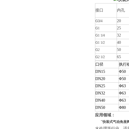
接口
内孔
20
G3/
4
25
G
1
32
G
1 1
/
4
40
G
1 1
/
2
50
G
2
65
G
2 1
/
2
口径
执行
DN15
Φ
50
DN20
Φ
50
DN25
Φ
63
DN32
Φ
63
DN40
Φ
63
DN50
Φ
80
应用领域：
“
快装式气动角座阀
水处理等行业，适