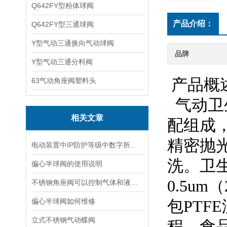
Q642FY型粉体球阀
产品介绍：
Q642FY型三通球阀
Y型气动三通换向气动球阀
品牌
Y型气动三通分料阀
产品概
63气动角座阀塑料头
气动卫
相关文章
配组成
精密抛
电动装置中IP防护等级中数字所代表的内容
洗。卫
偏心半球阀的使用说明
0.5u
不锈钢角座阀可以控制气体和液体在化工过程中的流量和压力
偏心半球阀如何维修
包PT
立式不锈钢气动蝶阀
程、食