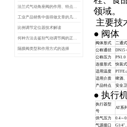
法兰式气动角座阀的作用、特点、优点
领域。
工业产品销售中值得做文章的几个心里特点
主要技
比例调节定位器技术解读
● 阀体
何种方法去鉴别气动调节阀的正确安装使用？
阀体形式
二通
隔膜阀类型和作用方式的选择
公称通径
DN15
公称压力
PN1.0
连接形式
快装式
适用温度
PTFE
适用介质
啤酒
产品特点
安全
● 执行
执行器型
AT系
号
供气压力
0.4～0
气源接口
G1/4"