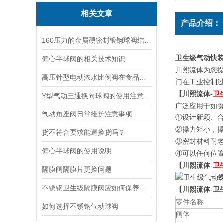
相关文章
产品介绍：
160压力的金属硬密封锻钢球阀结构选择
卫生级气动快装
偏心半球阀的相关技术知识
川熙流体为您
高压针型电动浓水比例阀在食品和饮料生产过程中的作用
门在工业控制过
【川熙流体-
卫
Y型气动三通换向球阀的使用注意事项
广泛应用于如
气动角座阀日常维护注意事项
①设计新颖、合
②操力矩小，
货不符合要求能退换货吗？
③密封材料耐
偏心半球阀的使用说明
④可以任何位
【川熙流体-
卫
隔膜阀隔膜片更换问题
不锈钢卫生级隔膜阀应如何保养和安装
【川熙流体-卫
零件名称
如何选择不锈钢气动球阀
阀体