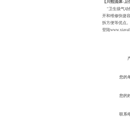
【川熙流体-卫
卫生级气动
“
开和维修快捷
拆方便等优点
登陆www.xiav
您的
您的
联系