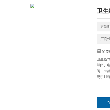
卫生
更新时间
厂商
简要
卫生级气
蝶阀、
阀、卡
硬密封蝶