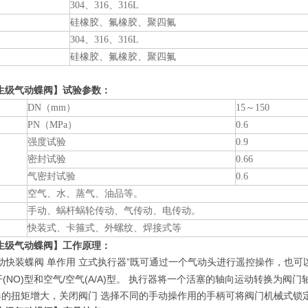
304、316、316L
硅橡胶、氟橡胶、聚四氟
304、316、316L
硅橡胶、氟橡胶、聚四氟
生级气动蝶阀】试验参数：
DN（mm）
15～150
PN（MPa）
0.6
强度试验
0.9
密封试验
0.66
气密封试验
0.6
空气、水、蒸气、油品等。
手动、蜗杆蜗轮传动、气传动、电传动。
快装式、卡箍式、外螺纹、焊接式等
生级气动蝶阀】工作原理：
动快装蝶阀 单作用 立式执行器”
既可通过一个气动头进行遥控操作，也可
常开(NO)型和空气/空气(A/A)型。 执行器将一个活塞的轴向运动转换为
的扭矩增大，关闭阀门 选择不同的手动操作用的手柄可将阀门机械式锁定