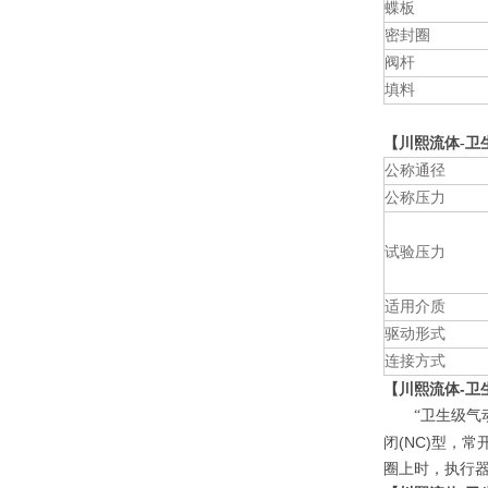
蝶板
密封圈
阀杆
填料
【川熙流体-卫
公称通径
公称压力
试验压力
适用介质
驱动形式
连接方式
【川熙流体-卫
卫生级气
“
闭(NC)型，
圈上时，执行器