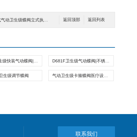
式气动卫生级蝶阀立式执行器
返回顶部
返回列表
D681F卫生级快装气动蝶阀|不锈钢蝶阀
D681F卫生级气动蝶阀|不锈钢焊接式蝶阀
卫生级调节蝶阀
气动卫生级卡箍蝶阀医疗设备用
联系我们