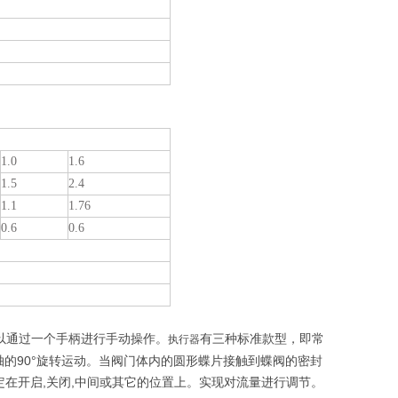
1.0
1.6
1.5
2.4
1.1
1.76
0.6
0.6
以通过一个手柄进行手动操作。
有三种标准款型，即常
执行器
阀门轴的90°旋转运动。当阀门体内的圆形蝶片接触到蝶阀的密封
在开启,关闭,中间或其它的位置上。实现对流量进行调节。