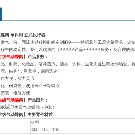
蝶阀 单作用 立式执行器
提供气、液、固流体过程控制阀定制服务——根据您的工况管路需求，定
程中的稳定性。我们以优质的（AAAAA产品+AAAAA服务）及合理的
生级气动蝶阀
】产品参数：
食品、制药、化妆品、洁净蒸汽、酒类、饮料、生化工业过程控制场合。
理、结构*，重量轻，启闭迅速
操作方便，省力灵巧
老化、耐腐蚀，使用寿命长等特点
置安装，维修方便
生级气动蝶阀
】产品图片：
生级气动蝶阀】主要零件材质：
材料
304、316、316L