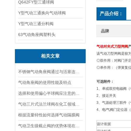
Q642FY型三通球阀
Y型气动三通换向气动球阀
产品介绍：
Y型气动三通分料阀
品牌
63气动角座阀塑料头
气动对夹式刀型闸阀
该气动刀型闸阀是较
相关文章
◎双作用：对阀门开
◎单作用：（弹簧复
不锈钢气动角座阀通过与活塞连接的驱动装置来实现对流体介质的控制
可选附件：
气动角座阀的使用性能及特点
1、单或双控电磁阀（
选择和使用偏心半球阀应注意的事项
2、接近开关
3、气源处理三联件（
气动三片式法兰球阀在化工领域的应用
4、电/气阀门定位器
根据流量特性如何选择气动隔膜阀
设计依据
气动卫生级截止阀的优势体现在哪些方面？