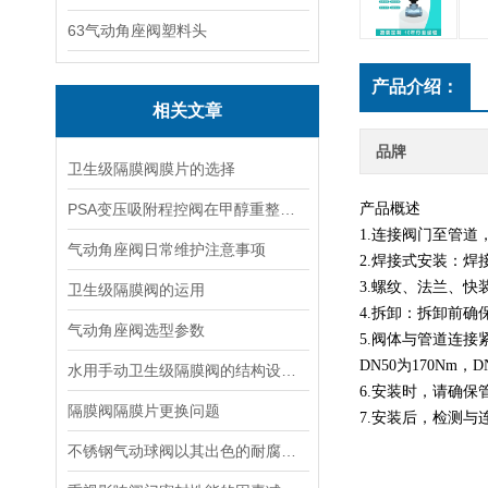
63气动角座阀塑料头
产品介绍：
相关文章
品牌
卫生级隔膜阀膜片的选择
PSA变压吸附程控阀在甲醇重整制氢装置中如何检修
产品概述
1.连接阀门至管
气动角座阀日常维护注意事项
2.焊接式安装：焊
3.螺纹、法兰、
卫生级隔膜阀的运用
4.拆卸：拆卸前
气动角座阀选型参数
5.阀体与管道连接紧
DN50为170Nm，D
水用手动卫生级隔膜阀的结构设计特点及应用场景
6.安装时，请确
隔膜阀隔膜片更换问题
7.安装后，检测
不锈钢气动球阀以其出色的耐腐蚀性和长久的使用寿命而受到青睐