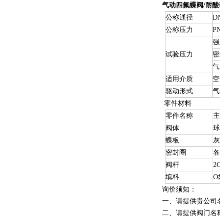
气动四氟蝶阀/耐
公称通径
D
公称压力
P
强
试验压力
密
气
适用介质
空
驱动形式
气
零件材料
零件名称
阀体
蝶板
密封圈
阀杆
2
填料
O
询价须知：
一、请提供贵公司
二、请提供阀门名