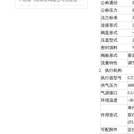
公称通径
公称压力
法兰标准
连接形式
阀盖形式
压盖型式
密封填料
阀板形式
垂
流量特性
调
2、执行机构
执行器型号
G
供气压力
40
气源接口
G1
环境温度
-3
单
作用形式
双
(FL
可配附件
定