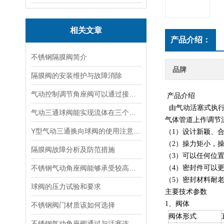
相关文章
产品介绍：
不锈钢隔膜阀简介
品牌
隔膜阀的安装维护与故障消除
气动控制调节角座阀可以通过接收气压信号来实现精确的流量和压力控制
产品介绍
由气动活塞式执行
气动三通球阀能实现流体在三个方向上的流动
气体管道上作调节
Y型气动三通换向球阀的使用注意事项
（1）设计新颖、
（2）操力矩小，
隔膜阀故障分析及防范措施
（3）可以任何位
不锈钢气动角座阀能够承受较高的工作压力和冲击力
（4）密封件可以
（5）密封材料耐
球阀的压力试验和要求
主要技术参数
1、阀体
不锈钢阀门材质该如何选择
阀体形式
不锈钢气动角座阀通过与活塞连接的驱动装置来实现对流体介质的控制