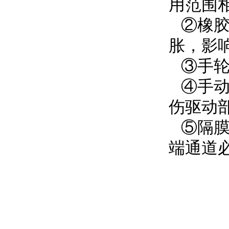
用范围
②橡胶
胀，影
③手轮
④手动
伤驱动
⑤隔膜
端通道